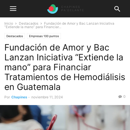
Inicio
Destacados
Fundación de Amor y Bac Lanzan Iniciativa
“Extiende la mano” para Financiar...
Destacados
Empresas 100 puntos
Fundación de Amor y Bac
Lanzan Iniciativa “Extiende la
mano” para Financiar
Tratamientos de Hemodiálisis
en Guatemala
0
Por
Chapines
-
noviembre 11, 2024