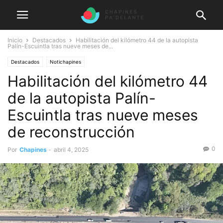
Inicio
Destacados
Habilitación del kilómetro 44 de la autopista
Palín-Escuintla tras nueve meses de...
Destacados
Notichapines
Habilitación del kilómetro 44
de la autopista Palín-
Escuintla tras nueve meses
de reconstrucción
0
Por
Chapines
-
abril 4, 2025