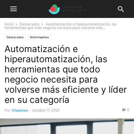
Inicio
Destacados
Automatización e hiperautomatización, las
herramientas que todo negocio necesita para volverse más...
Destacados
Notichapines
Automatización e
hiperautomatización, las
herramientas que todo
negocio necesita para
volverse más eficiente y líder
en su categoría
0
Por
Chapines
-
octubre 17, 2021