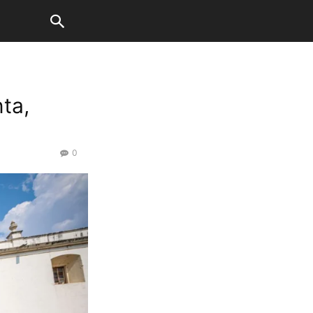
ta,
0