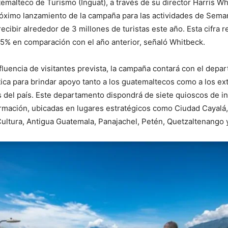
atemalteco de Turismo (Inguat), a través de su director Harris Wh
óximo lanzamiento de la campaña para las actividades de Seman
recibir alrededor de 3 millones de turistas este año. Esta cifra 
5% en comparación con el año anterior, señaló Whitbeck.
fluencia de visitantes prevista, la campaña contará con el depa
stica para brindar apoyo tanto a los guatemaltecos como a los ex
s del país. Este departamento dispondrá de siete quioscos de i
ormación, ubicadas en lugares estratégicos como Ciudad Cayalá,
Cultura, Antigua Guatemala, Panajachel, Petén, Quetzaltenango 