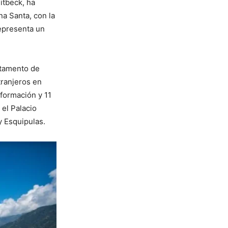
itbeck, ha
a Santa, con la
representa un
rtamento de
tranjeros en
nformación y 11
 el Palacio
y Esquipulas.