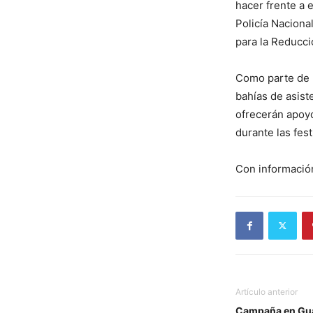
hacer frente a e
Policía Naciona
para la Reducci
Como parte de l
bahías de asiste
ofrecerán apoyo
durante las fes
Con informació
Artículo anterior
Campaña en Gua