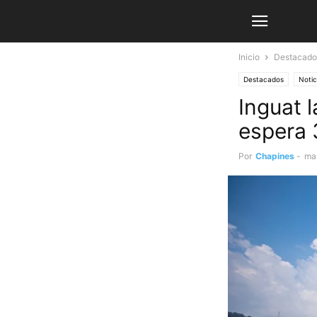
Inicio
Destacado
Destacados
Noti
Inguat 
espera 
Por
Chapines
-
ma