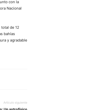
junto con la
dora Nacional
total de 12
as bahías
gura y agradable
Artículo siguiente
o: Un astrofísico