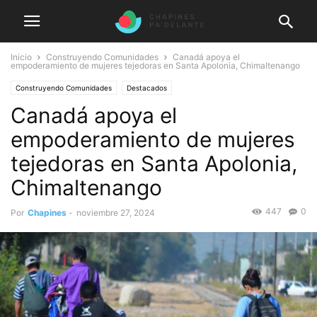
Inicio
Construyendo Comunidades
Canadá apoya el
empoderamiento de mujeres tejedoras en Santa Apolonia, Chimaltenango
Construyendo Comunidades
Destacados
Canadá apoya el
empoderamiento de mujeres
tejedoras en Santa Apolonia,
Chimaltenango
447
0
Por
Chapines
-
noviembre 27, 2024