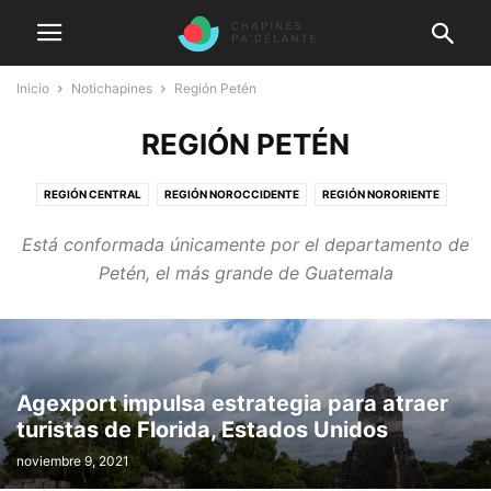
Inicio
Notichapines
Región Petén
REGIÓN PETÉN
REGIÓN CENTRAL
REGIÓN NOROCCIDENTE
REGIÓN NORORIENTE
REGIÓN NORTE
REGIÓN PETÉN
REGIÓN SUROCCIDENTE
Está conformada únicamente por el departamento de
REGIÓN SURORIENTE
Petén, el más grande de Guatemala
Agexport impulsa estrategia para atraer
turistas de Florida, Estados Unidos
noviembre 9, 2021