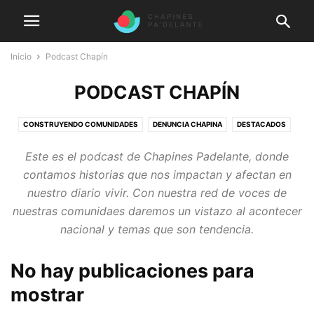
Inicio
Podcast Chapín
PODCAST CHAPÍN
CONSTRUYENDO COMUNIDADES
DENUNCIA CHAPINA
DESTACADOS
EMPRESAS 100 PUNTOS
GENERAL
HÉROES CHAPINES
Este es el podcast de Chapines Padelante, donde
LA VOZ DEL MIGRANTE
NOTICHAPINES
PODCAST CHAPÍN
contamos historias que nos impactan y afectan en
POSTALES CHAPINAS
QUIÉN ES QUIÉN
nuestro diario vivir. Con nuestra red de voces de
nuestras comunidaes daremos un vistazo al acontecer
nacional y temas que son tendencia.
No hay publicaciones para
mostrar