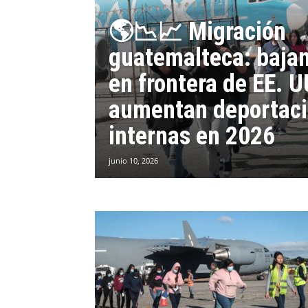
🌎📉📈 Migración
guatemalteca: baja
en frontera de EE. U
aumentan deportac
internas en 2026
junio 10, 2026