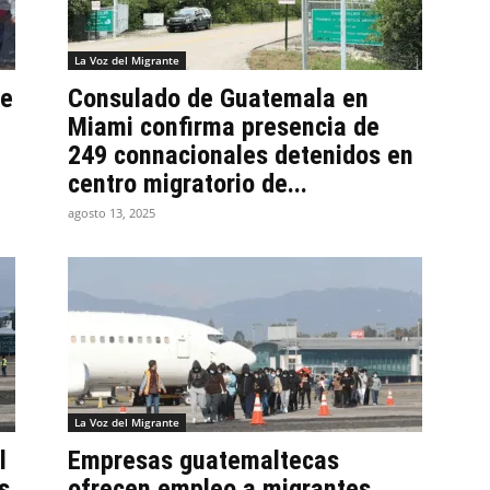
La Voz del Migrante
de
Consulado de Guatemala en
Miami confirma presencia de
249 connacionales detenidos en
centro migratorio de...
agosto 13, 2025
La Voz del Migrante
l
Empresas guatemaltecas
s
ofrecen empleo a migrantes