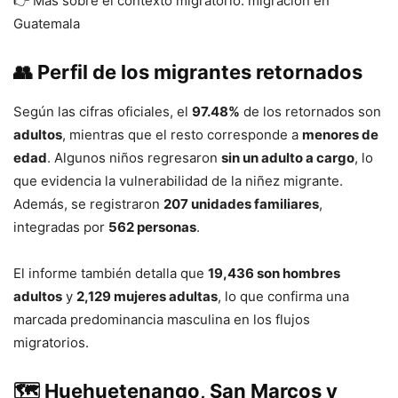
👉 Más sobre el contexto migratorio: migración en
Guatemala
👥
Perfil de los migrantes retornados
Según las cifras oficiales, el
97.48%
de los retornados son
adultos
, mientras que el resto corresponde a
menores de
edad
. Algunos niños regresaron
sin un adulto a cargo
, lo
que evidencia la vulnerabilidad de la niñez migrante.
Además, se registraron
207 unidades familiares
,
integradas por
562 personas
.
El informe también detalla que
19,436 son hombres
adultos
y
2,129 mujeres adultas
, lo que confirma una
marcada predominancia masculina en los flujos
migratorios.
🗺️
Huehuetenango, San Marcos y