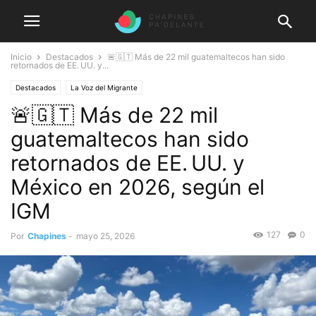
Inicio
Destacados
🚨🇬🇹 Más de 22 mil guatemaltecos han sido
retornados de EE. UU. y...
Destacados
La Voz del Migrante
🚨🇬🇹 Más de 22 mil
guatemaltecos han sido
retornados de EE. UU. y
México en 2026, según el
IGM
127
0
Por
Chapines
-
mayo 25, 2026