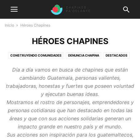
Inicio
Héroes Chapines
HÉROES CHAPINES
CONSTRUYENDO COMUNIDADES
DENUNCIA CHAPINA
DESTACADOS
EMPRESAS 100 PUNTOS
GENERAL
HÉROES CHAPINES
Día a día vamos en busca de chapines que están
LA VOZ DEL MIGRANTE
NOTICHAPINES
PODCAST CHAPÍN
cambiando Guatemala, personas valientes,
POSTALES CHAPINAS
QUIÉN ES QUIÉN
trabajadoras, honestas y fuertes que poseen voluntad
y ejecutan buenas ideas.
Mostramos el rostro de personajes, emprendedores y
personas cotidianas que han destacado en todas las
áreas y que con sus acciones solidarias generan un
impacto grande en nuestro país y el mundo.
Sus acciones son inspiración para los guatemaltecos,