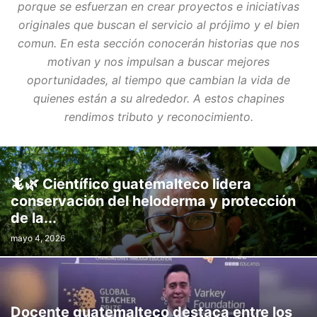
porque se esfuerzan en crear proyectos e iniciativas
originales que buscan el servicio al prójimo y el bien
comun. En esta sección conocerán historias que nos
motivan y nos impulsan a buscar mejores
oportunidades, al tiempo que cambian la vida de
quienes están a su alrededor. A estos chapines
rendimos tributo y reconocimiento.
🦎🌿 Científico guatemalteco lidera
conservación del heloderma y protección
de la...
mayo 4, 2026
Docente guatemalteco destaca entre los