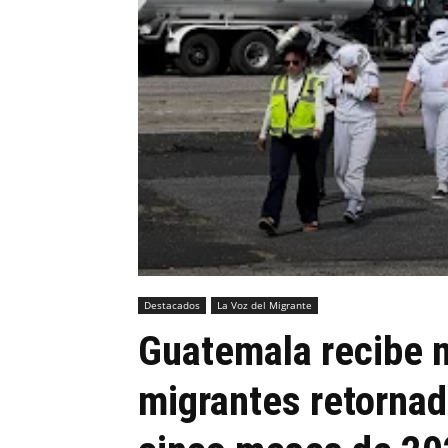
Destacados
La Voz del Migrante
Guatemala recibe 
migrantes retornad