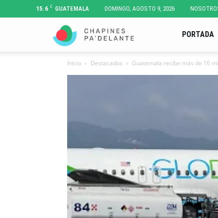
C
15.6
GUATEMALA
DOMINGO, AGOSTO 9, 2026
NOSOTRO
Chapines
PORTADA
Inicio
Destacados
Guatemala recibe más de 16 mil
Pa'
Delante