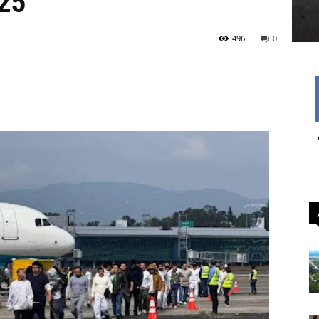
025
496
0