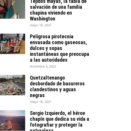
Tejidos mayas, la tabla de
salvación de una familia
chapina viviendo en
Washington
mayo 18, 2021
Peligrosa pirotecnia
envasada como gaseosas,
dulces y sopas
instantáneas que preocupa
a las autoridades
diciembre 4, 2022
Quetzaltenango
desbordado de basureros
clandestinos y aguas
negras
mayo 18, 2021
Sergio Izquierdo, el héroe
chapín que dedica su vida a
fotografiar y proteger la
naturaleza