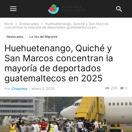
Inicio
Destacados
Huehuetenango, Quiché y San Marcos
concentran la mayoría de deportados guatemaltecos en...
Destacados
La Voz del Migrante
Huehuetenango, Quiché y
San Marcos concentran la
mayoría de deportados
guatemaltecos en 2025
236
0
Por
Chapines
-
enero 5, 2026