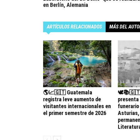
en Berlín, Alemania
ARTÍCULOS RELACIONADOS
MÁS DEL AUTO
🌎📈🇬🇹 Guatemala
🕊️📚🇬
registra leve aumento de
presenta
visitantes internacionales en
funerario
el primer semestre de 2026
Asturias
permanen
Literatur