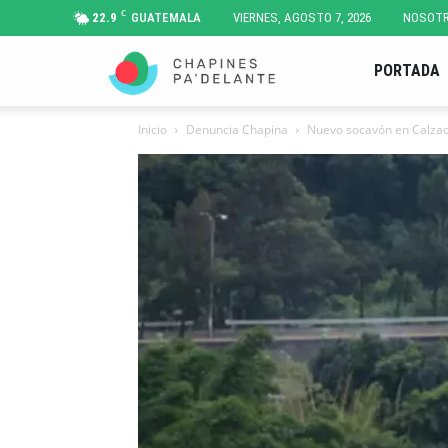
C
22.9
GUATEMALA
VIERNES, AGOSTO 7, 2026
NOSOT
Chapines
PORTADA
Inicio
Denuncia Chapina
Nuevo socavón en Calzad
Pa'
Delante