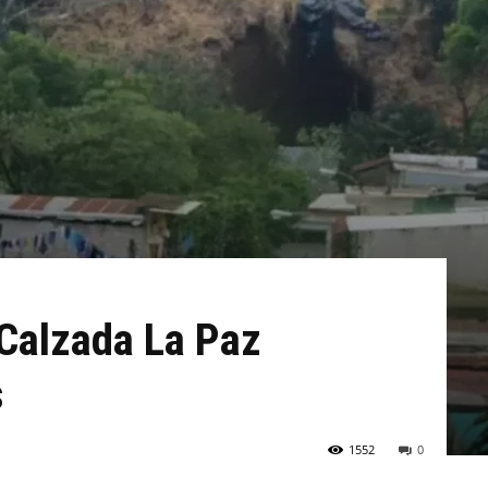
Calzada La Paz
s
1552
0