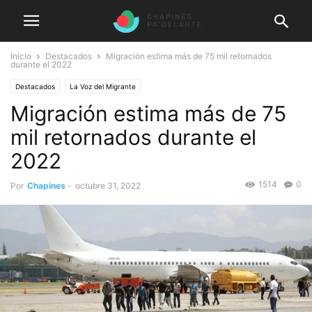
Inicio
Destacados
Migración estima más de 75 mil retornados
durante el 2022
Destacados
La Voz del Migrante
Migración estima más de 75
mil retornados durante el
2022
1514
0
Por
Chapines
-
octubre 31, 2022