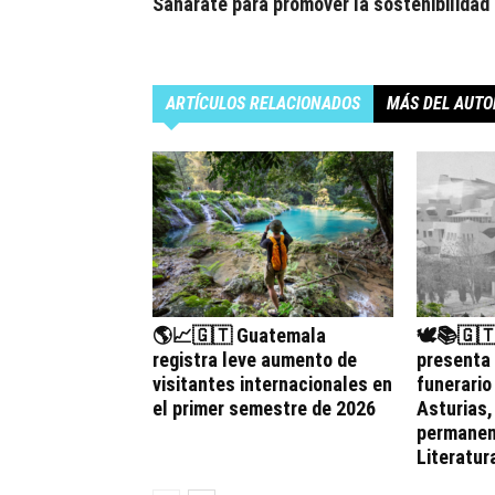
Sanarate para promover la sostenibilidad
ARTÍCULOS RELACIONADOS
MÁS DEL AUTO
🌎📈🇬🇹 Guatemala
🕊️📚🇬
registra leve aumento de
presenta
visitantes internacionales en
funerario
el primer semestre de 2026
Asturias
permanen
Literatur