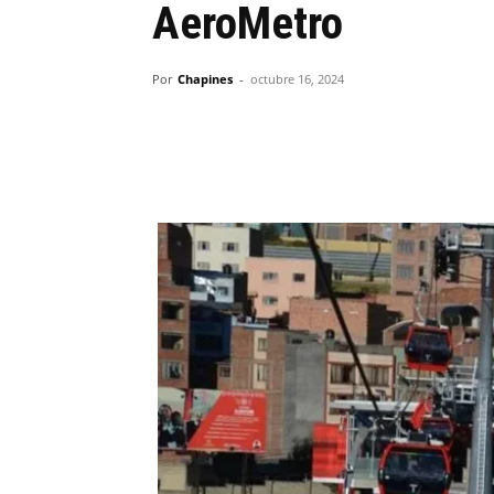
AeroMetro
Por
Chapines
-
octubre 16, 2024