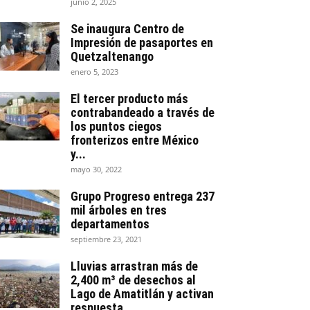
junio 2, 2025
Se inaugura Centro de
Impresión de pasaportes en
Quetzaltenango
enero 5, 2023
El tercer producto más
contrabandeado a través de
los puntos ciegos
fronterizos entre México
y...
mayo 30, 2022
Grupo Progreso entrega 237
mil árboles en tres
departamentos
septiembre 23, 2021
Lluvias arrastran más de
2,400 m³ de desechos al
Lago de Amatitlán y activan
respuesta...