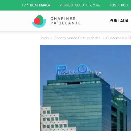
C
17
GUATEMALA
VIERNES, AGOSTO 7, 2026
NOSOTROS
Chapines
PORTADA
Inicio
Construyendo Comunidades
Guatemala y Mi
Pa'
Delante