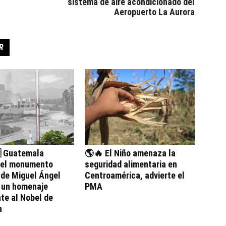
sistema de aire acondicionado del
Aeropuerto La Aurora
R
 Guatemala
🌎🔥 El Niño amenaza la
 el monumento
seguridad alimentaria en
 de Miguel Ángel
Centroamérica, advierte el
, un homenaje
PMA
te al Nobel de
a