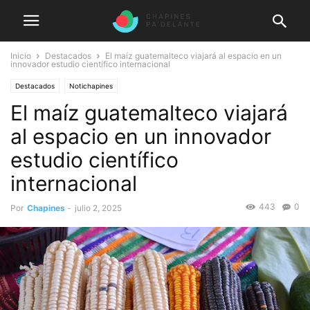
Inicio
Destacados
El maíz guatemalteco viajará al espacio en un
innovador estudio científico internacional
Destacados
Notichapines
El maíz guatemalteco viajará
al espacio en un innovador
estudio científico
internacional
443
0
Por
Chapines
-
julio 2, 2025