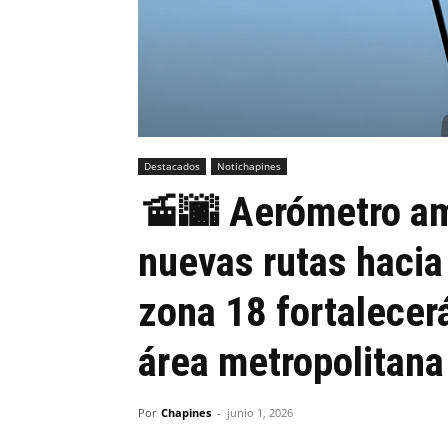
Destacados
Notichapines
🚡🌆 Aerómetro amp
nuevas rutas hacia
zona 18 fortalecerá
área metropolitana
Por
Chapines
-
junio 1, 2026