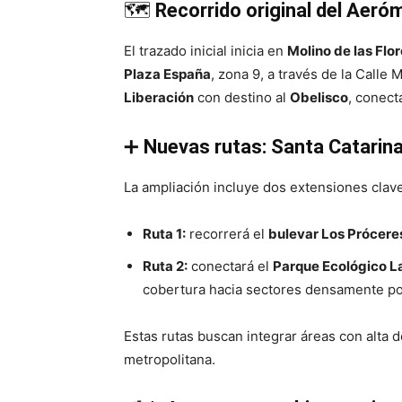
🗺️
Recorrido original del Aeró
El trazado inicial inicia en
Molino de las Flo
Plaza España
, zona 9, a través de la Calle
Liberación
con destino al
Obelisco
, conect
➕
Nuevas rutas: Santa Catarina
La ampliación incluye dos extensiones clave
Ruta 1:
recorrerá el
bulevar Los Prócere
Ruta 2:
conectará el
Parque Ecológico L
cobertura hacia sectores densamente po
Estas rutas buscan integrar áreas con alta 
metropolitana.