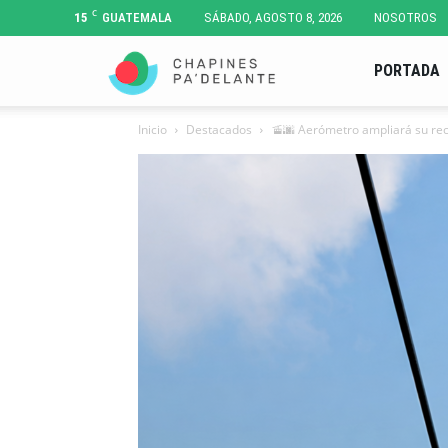
C
15
GUATEMALA
SÁBADO, AGOSTO 8, 2026
NOSOTROS
Chapines
PORTADA
Inicio
Destacados
🚡🌆 Aerómetro ampliará su reco
Pa'
Delante