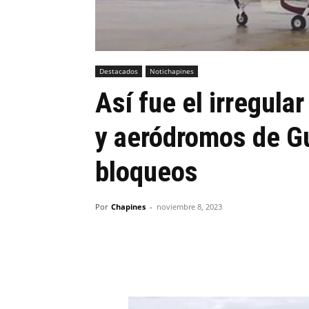
Destacados
Notichapines
Así fue el irregula
y aeródromos de G
bloqueos
Por
Chapines
-
noviembre 8, 2023