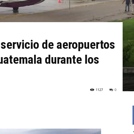
r servicio de aeropuertos
uatemala durante los
1127
0