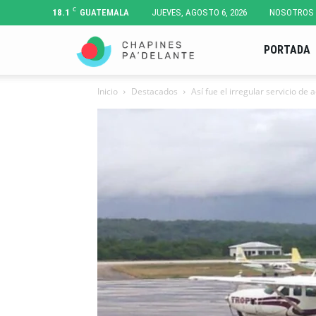
C
18.1
GUATEMALA
JUEVES, AGOSTO 6, 2026
NOSOTROS
Chapines
PORTADA
Inicio
Destacados
Así fue el irregular servicio d
Pa'
Delante