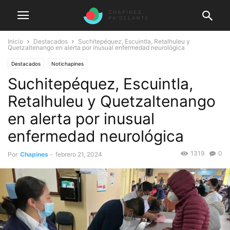
Inicio
Destacados
Suchitepéquez, Escuintla, Retalhuleu y
Quetzaltenango en alerta por inusual enfermedad neurológica
Destacados
Notichapines
Suchitepéquez, Escuintla,
Retalhuleu y Quetzaltenango
en alerta por inusual
enfermedad neurológica
1319
0
Por
Chapines
-
febrero 21, 2024