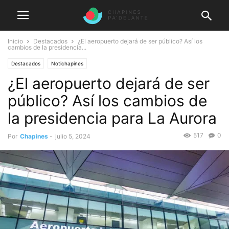
Inicio
Destacados
¿El aeropuerto dejará de ser público? Así los
cambios de la presidencia...
Destacados
Notichapines
¿El aeropuerto dejará de ser
público? Así los cambios de
la presidencia para La Aurora
517
0
Por
Chapines
-
julio 5, 2024