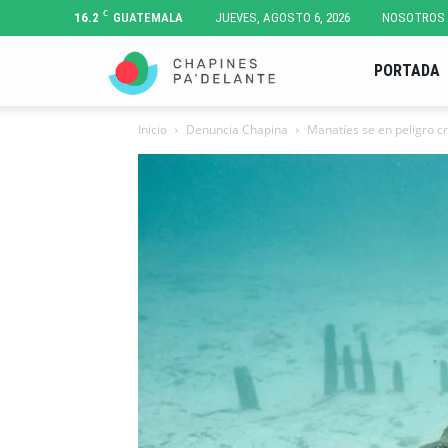
C
16.2
GUATEMALA
JUEVES, AGOSTO 6, 2026
NOSOTROS
Chapines
PORTADA
Inicio
Denuncia Chapina
Manatíes se en peligro cr
Pa'
Delante