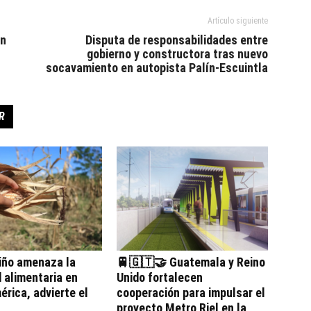
Artículo siguiente
on
Disputa de responsabilidades entre
gobierno y constructora tras nuevo
socavamiento en autopista Palín-Escuintla
R
iño amenaza la
🚆🇬🇹🤝 Guatemala y Reino
 alimentaria en
Unido fortalecen
rica, advierte el
cooperación para impulsar el
proyecto Metro Riel en la