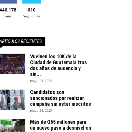
446,178
610
Fans
Seguidores
ARTÍCULOS RECIENTES
Vuelven los 10K de la
Ciudad de Guatemala tras
dos años de ausencia y
sin...
mayo 24, 2022
Candidatos son
sancionados por realizar
campaña sin estar inscritos
mayo 24, 2023
Más de Q65 millones para
un nuevo paso a desnivel en