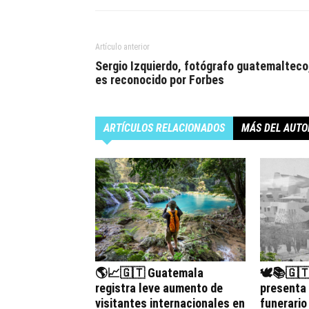
Artículo anterior
Sergio Izquierdo, fotógrafo guatemalteco
es reconocido por Forbes
ARTÍCULOS RELACIONADOS
MÁS DEL AUTO
🌎📈🇬🇹 Guatemala
🕊️📚🇬
registra leve aumento de
presenta
visitantes internacionales en
funerario