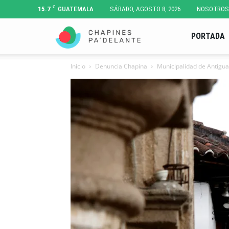
C
15.7
GUATEMALA
SÁBADO, AGOSTO 8, 2026
NOSOTROS
Chapines
PORTADA
Inicio
Denuncia Chapina
Municipalidad de Antigu
Pa'
Delante