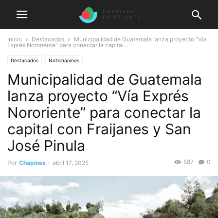
Inicio
Destacados
Municipalidad de Guatemala lanza proyecto “Vía
Exprés Nororiente” para conectar la capital...
Destacados
Notichapines
Municipalidad de Guatemala
lanza proyecto “Vía Exprés
Nororiente” para conectar la
capital con Fraijanes y San
José Pinula
587
0
Por
Chapines
-
abril 17, 2025