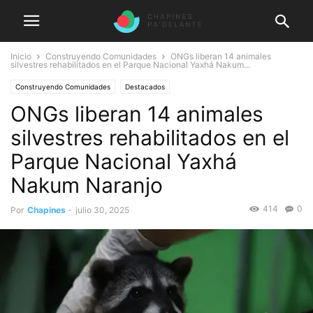
Inicio
Construyendo Comunidades
ONGs liberan 14 animales
silvestres rehabilitados en el Parque Nacional Yaxhá Nakum...
Construyendo Comunidades
Destacados
ONGs liberan 14 animales
silvestres rehabilitados en el
Parque Nacional Yaxhá
Nakum Naranjo
414
0
Por
Chapines
-
julio 30, 2025