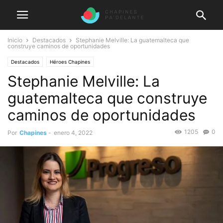
Inicio
Destacados
Stephanie Melville: La guatemalteca que
construye caminos de oportunidades
Destacados
Héroes Chapines
Stephanie Melville: La
guatemalteca que construye
caminos de oportunidades
1205
0
Por
Chapines
-
enero 4, 2022