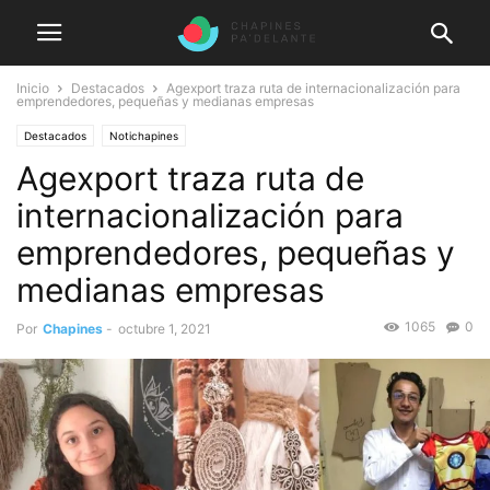
Inicio
Destacados
Agexport traza ruta de internacionalización para
emprendedores, pequeñas y medianas empresas
Destacados
Notichapines
Agexport traza ruta de
internacionalización para
emprendedores, pequeñas y
medianas empresas
1065
0
Por
Chapines
-
octubre 1, 2021