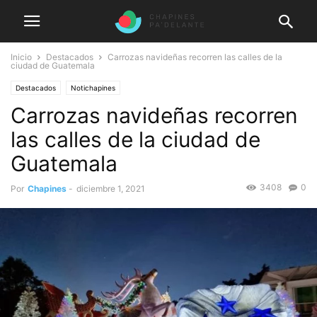
Inicio
Destacados
Carrozas navideñas recorren las calles de la
ciudad de Guatemala
Destacados
Notichapines
Carrozas navideñas recorren
las calles de la ciudad de
Guatemala
3408
0
Por
Chapines
-
diciembre 1, 2021