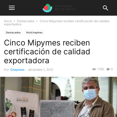
Inicio
Destacados
Cinco Mipymes reciben certificación de calidad
exportadora
Destacados
Notichapines
Cinco Mipymes reciben
certificación de calidad
exportadora
1165
0
Por
Chapines
-
diciembre 1, 2021