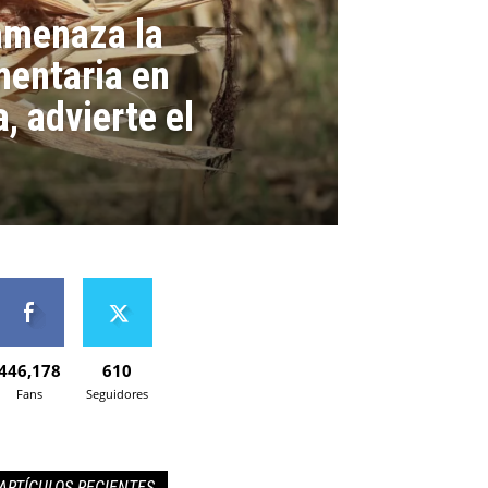
amenaza la
mentaria en
, advierte el
446,178
610
Fans
Seguidores
ARTÍCULOS RECIENTES