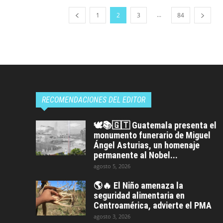
...
1
2
3
84
RECOMENDACIONES DEL EDITOR
🕊️📚🇬🇹 Guatemala presenta el
monumento funerario de Miguel
Ángel Asturias, un homenaje
permanente al Nobel...
agosto 5, 2026
🌎🔥 El Niño amenaza la
seguridad alimentaria en
Centroamérica, advierte el PMA
agosto 3, 2026