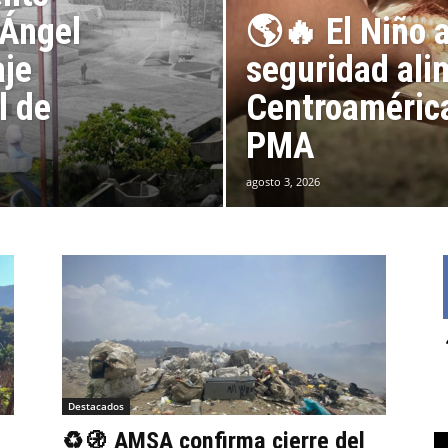
 Ángel
🌎🔥 El Niño 
aje
seguridad ali
l de
Centroamérica
PMA
agosto 3, 2026
Destacados
♻️🚯 AMSA confirma cierre del