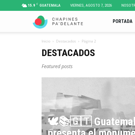
C
15.9
GUATEMALA
VIERNES, AGOSTO 7, 2026
NOSOT
Chapines
PORTADA
Inicio
Destacados
Página 2
Pa'
DESTACADOS
Delante
Featured posts
🕊️📚🇬🇹 Guatema
presenta el monum