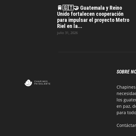
🚆🇬🇹🤝 Guatemala y Reino
Unido fortalecen cooperación
para impulsar el proyecto Metro
Riel en la...
julio 31, 2026
SOBRE N
Chapines 
necesida
los guat
en paz, d
para todo
Contácta