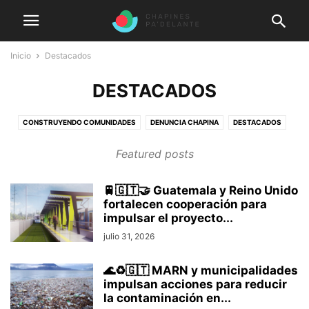
Inicio
Destacados
DESTACADOS
CONSTRUYENDO COMUNIDADES
DENUNCIA CHAPINA
DESTACADOS
EMPRESAS 100 PUNTOS
GENERAL
HÉROES CHAPINES
Featured posts
LA VOZ DEL MIGRANTE
NOTICHAPINES
PODCAST CHAPÍN
POSTALES CHAPINAS
QUIÉN ES QUIÉN
🚆🇬🇹🤝 Guatemala y Reino Unido
fortalecen cooperación para
impulsar el proyecto...
julio 31, 2026
🌊♻️🇬🇹 MARN y municipalidades
impulsan acciones para reducir
la contaminación en...