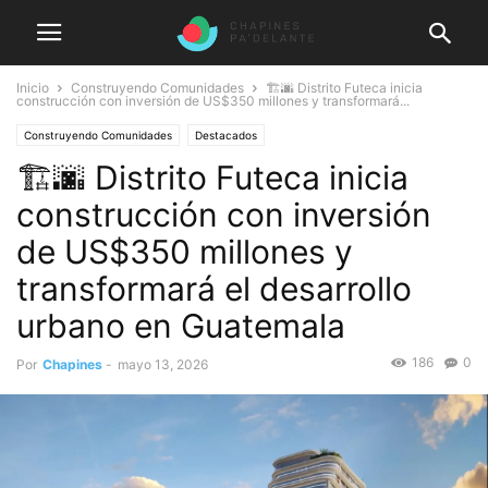
Inicio
Construyendo Comunidades
🏗️🌆 Distrito Futeca inicia
construcción con inversión de US$350 millones y transformará...
Construyendo Comunidades
Destacados
🏗️🌆 Distrito Futeca inicia
construcción con inversión
de US$350 millones y
transformará el desarrollo
urbano en Guatemala
186
0
Por
Chapines
-
mayo 13, 2026