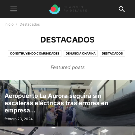
Inicio
Destacados
DESTACADOS
CONSTRUYENDO COMUNIDADES
DENUNCIA CHAPINA
DESTACADOS
EMPRESAS 100 PUNTOS
GENERAL
HÉROES CHAPINES
Featured posts
LA VOZ DEL MIGRANTE
NOTICHAPINES
PODCAST CHAPÍN
POSTALES CHAPINAS
QUIÉN ES QUIÉN
Aeropuerto La Aurora seguirá sin
escaleras eléctricas tras errores en
empresa...
febrero 23, 2024