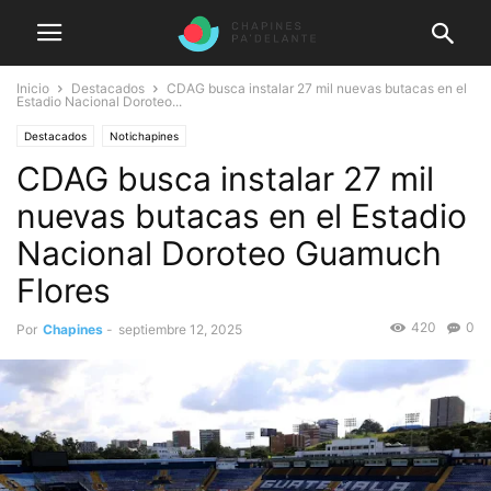
Inicio
Destacados
CDAG busca instalar 27 mil nuevas butacas en el
Estadio Nacional Doroteo...
Destacados
Notichapines
CDAG busca instalar 27 mil
nuevas butacas en el Estadio
Nacional Doroteo Guamuch
Flores
420
0
Por
Chapines
-
septiembre 12, 2025