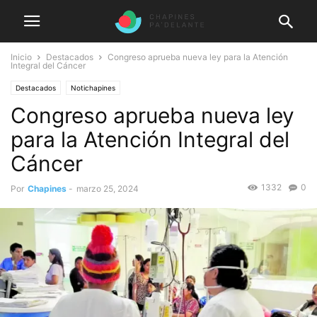
Inicio
Destacados
Congreso aprueba nueva ley para la Atención
Integral del Cáncer
Destacados
Notichapines
Congreso aprueba nueva ley
para la Atención Integral del
Cáncer
1332
0
Por
Chapines
-
marzo 25, 2024