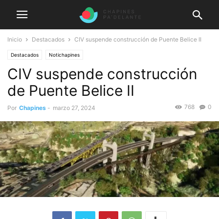
Inicio
Destacados
CIV suspende construcción de Puente Belice II
Destacados
Notichapines
CIV suspende construcción
de Puente Belice II
768
0
Por
Chapines
-
marzo 27, 2024