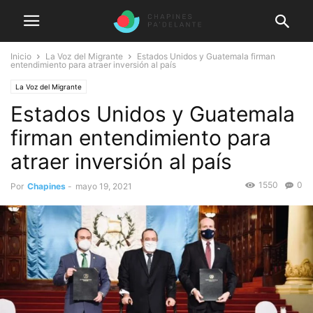
Inicio
La Voz del Migrante
Estados Unidos y Guatemala firman
entendimiento para atraer inversión al país
La Voz del Migrante
Estados Unidos y Guatemala
firman entendimiento para
atraer inversión al país
1550
0
Por
Chapines
-
mayo 19, 2021