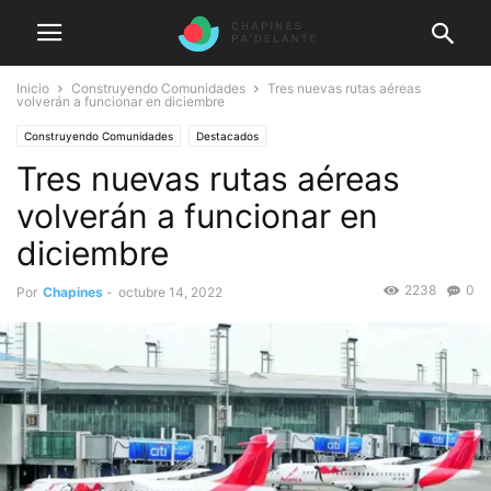
Inicio
Construyendo Comunidades
Tres nuevas rutas aéreas
volverán a funcionar en diciembre
Construyendo Comunidades
Destacados
Tres nuevas rutas aéreas
volverán a funcionar en
diciembre
2238
0
Por
Chapines
-
octubre 14, 2022