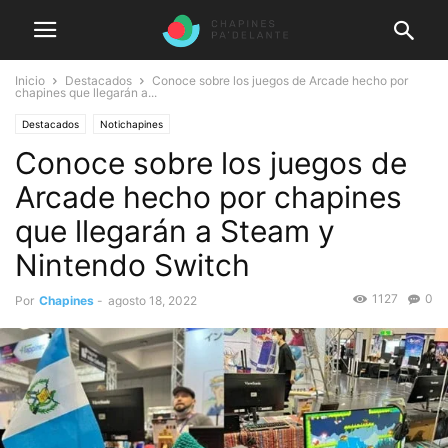
Inicio
Destacados
Conoce sobre los juegos de Arcade hecho por
chapines que llegarán a...
Destacados
Notichapines
Conoce sobre los juegos de
Arcade hecho por chapines
que llegarán a Steam y
Nintendo Switch
1127
0
Por
Chapines
-
agosto 18, 2022