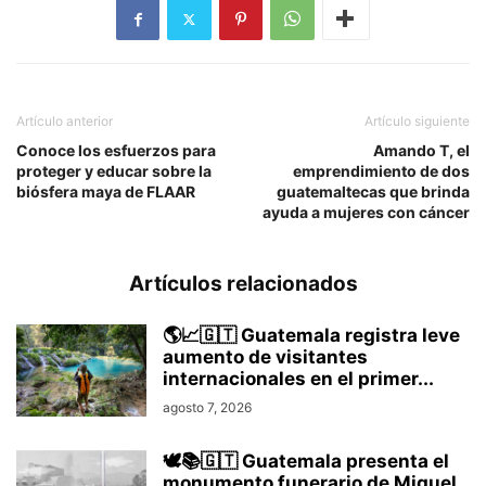
Artículo anterior
Artículo siguiente
Conoce los esfuerzos para
Amando T, el
proteger y educar sobre la
emprendimiento de dos
biósfera maya de FLAAR
guatemaltecas que brinda
ayuda a mujeres con cáncer
Artículos relacionados
🌎📈🇬🇹 Guatemala registra leve
aumento de visitantes
internacionales en el primer...
agosto 7, 2026
🕊️📚🇬🇹 Guatemala presenta el
monumento funerario de Miguel