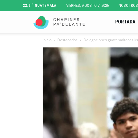
C
22.9
GUATEMALA
VIERNES, AGOSTO 7, 2026
NOSOTROS
Chapines
PORTADA
Inicio
Destacados
Delegaciones guatemaltecas lis
Pa'
Delante