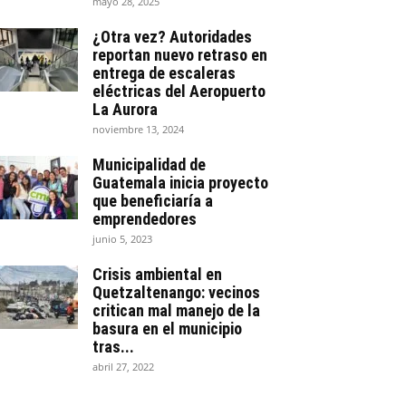
mayo 28, 2025
¿Otra vez? Autoridades
reportan nuevo retraso en
entrega de escaleras
eléctricas del Aeropuerto
La Aurora
noviembre 13, 2024
Municipalidad de
Guatemala inicia proyecto
que beneficiaría a
emprendedores
junio 5, 2023
Crisis ambiental en
Quetzaltenango: vecinos
critican mal manejo de la
basura en el municipio
tras...
abril 27, 2022