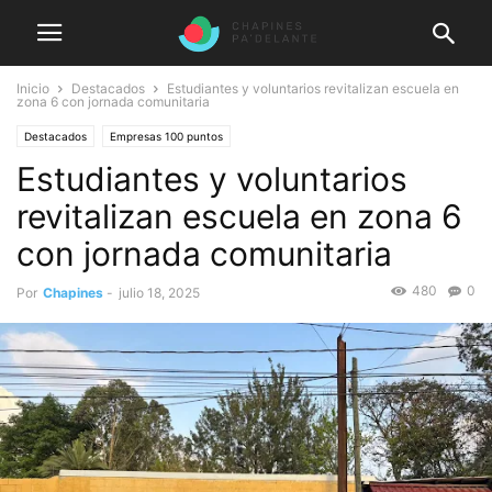
Inicio
Destacados
Estudiantes y voluntarios revitalizan escuela en
zona 6 con jornada comunitaria
Destacados
Empresas 100 puntos
Estudiantes y voluntarios
revitalizan escuela en zona 6
con jornada comunitaria
480
0
Por
Chapines
-
julio 18, 2025