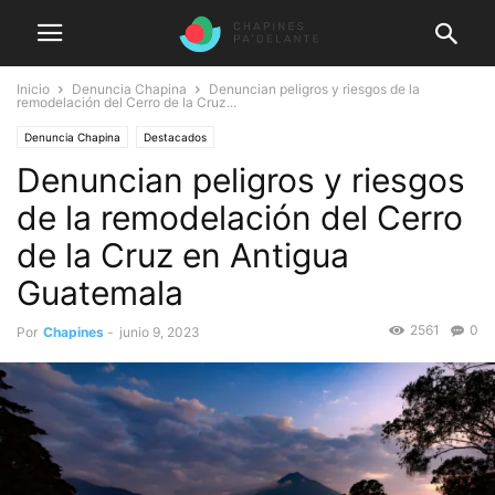
Inicio
Denuncia Chapina
Denuncian peligros y riesgos de la
remodelación del Cerro de la Cruz...
Denuncia Chapina
Destacados
Denuncian peligros y riesgos
de la remodelación del Cerro
de la Cruz en Antigua
Guatemala
2561
0
Por
Chapines
-
junio 9, 2023