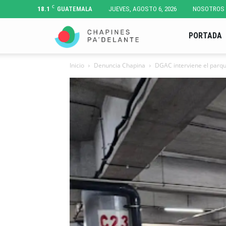
C
18.1
GUATEMALA
JUEVES, AGOSTO 6, 2026
NOSOTROS
Chapines
PORTADA
Inicio
Denuncia Chapina
DGAC interviene el parqu
Pa'
Delante