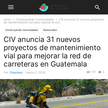
Inicio
Construyendo Comunidades
CIV anuncia 31 nuevos proyectos
de mantenimiento vial para mejorar la red...
Construyendo Comunidades
Destacados
CIV anuncia 31 nuevos
proyectos de mantenimiento
vial para mejorar la red de
carreteras en Guatemala
177
0
Por
Chapines
-
marzo 2, 2026