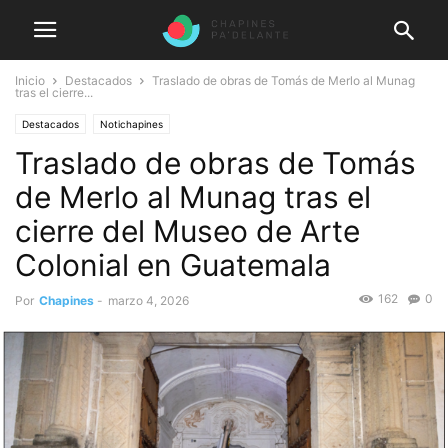
Inicio
Destacados
Traslado de obras de Tomás de Merlo al Munag
tras el cierre...
Destacados
Notichapines
Traslado de obras de Tomás
de Merlo al Munag tras el
cierre del Museo de Arte
Colonial en Guatemala
162
0
Por
Chapines
-
marzo 4, 2026