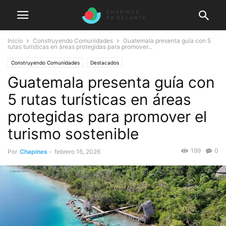
Inicio
Construyendo Comunidades
Guatemala presenta guía con 5
rutas turísticas en áreas protegidas para promover...
Construyendo Comunidades
Destacados
Guatemala presenta guía con
5 rutas turísticas en áreas
protegidas para promover el
turismo sostenible
199
0
Por
Chapines
-
febrero 16, 2026