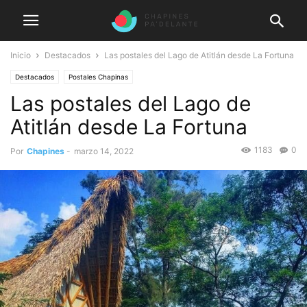
Inicio
Destacados
Las postales del Lago de Atitlán desde La Fortuna
Destacados
Postales Chapinas
Las postales del Lago de
Atitlán desde La Fortuna
1183
0
Por
Chapines
-
marzo 14, 2022