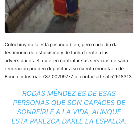
Colochiny no la está pasando bien, pero cada día da
testimonio de estoicismo y de lucha frente a las
adversidades. Si quieren contratar sus servicios de sana
recreación pueden depositar a su cuenta monetaria de
Banco Industrial: 787 002997-7 o contactarle al 52618313.
RODAS MÉNDEZ ES DE ESAS
PERSONAS QUE SON CAPACES DE
SONREÍRLE A LA VIDA, AUNQUE
ESTA PAREZCA DARLE LA ESPALDA.