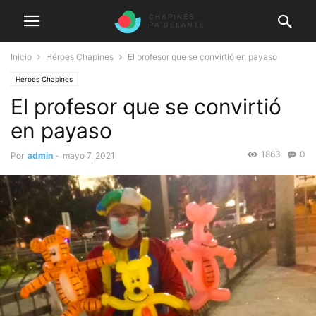
Inicio
Héroes Chapines
El profesor que se convirtió en payaso
Héroes Chapines
El profesor que se convirtió
en payaso
1863
0
Por
admin
-
mayo 7, 2021