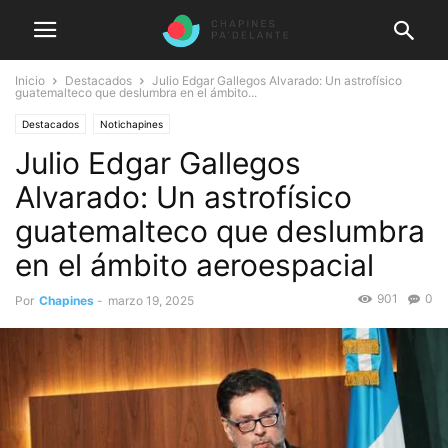
Inicio
Destacados
Julio Edgar Gallegos Alvarado: Un astrofísico
guatemalteco que deslumbra en el ámbito...
Destacados
Notichapines
Julio Edgar Gallegos
Alvarado: Un astrofísico
guatemalteco que deslumbra
en el ámbito aeroespacial
901
0
Por
Chapines
-
marzo 19, 2025