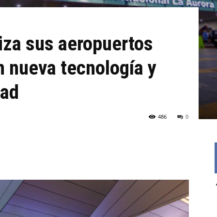
za sus aeropuertos
n nueva tecnología y
dad
486
0