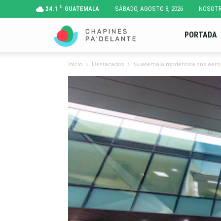
C
24.1
GUATEMALA
SÁBADO, AGOSTO 8, 2026
NOSOT
Chapines
PORTADA
Inicio
Destacados
Guatemala moderniza sus aerop
Pa'
Delante