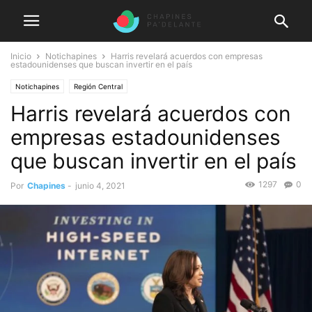
Inicio
Notichapines
Harris revelará acuerdos con empresas
estadounidenses que buscan invertir en el país
Notichapines
Región Central
Harris revelará acuerdos con
empresas estadounidenses
que buscan invertir en el país
1297
0
Por
Chapines
-
junio 4, 2021